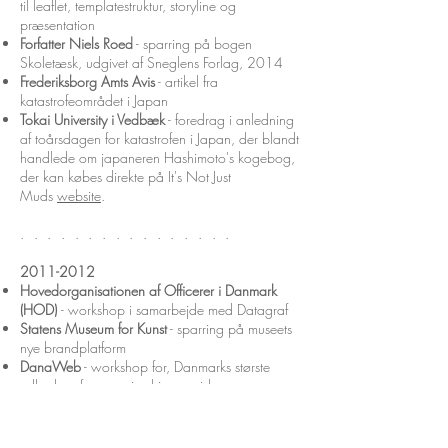
til leaflet, templatestruktur, storyline og
præsentation
Forfatter Niels Roed
- sparring på bogen
Skoletæsk, udgivet af Sneglens Forlag, 2014
Frederiksborg Amts Avis
- artikel fra
katastrofeområdet i Japan
Tokai University i Vedbæk
- foredrag i anledning
af toårsdagen for katastrofen i Japan, der blandt
handlede om japaneren Hashimoto's kogebog,
der kan købes direkte på It's Not Just
Muds
website
.
. . . . . . . .
. . . . . . .
.
2011-2012
Hovedorganisationen af Officerer i Danmark
(HOD)
- workshop i samarbejde med Datagraf
Statens Museum for Kunst
- sparring på museets
nye brandplatform
DanaWeb
- workshop for, Danmarks største
udbyder af responsive hjemmesider
San Cataldo
- ophold på refugiet i Syditalien for
at udarbejde koncept på en forfatterskole for
digital litteratur