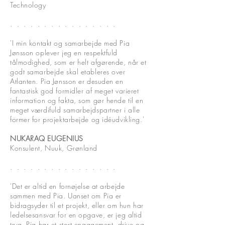
Technology
. . . . . . . .
. . . . . . .
.
'I min kontakt og samarbejde med Pia
Jønsson oplever jeg en respektfuld
tålmodighed, som er helt afgørende, når et
godt samarbejde skal etableres over
Atlanten. Pia Jønsson er desuden en
fantastisk god formidler af meget varieret
information og fakta, som gør hende til en
meget værdifuld samarbejdspartner i alle
former for projektarbejde og idéudvikling.'
NUKARAQ EUGENIUS
Konsulent, Nuuk, Grønland
. . . . . . . .
. . . . . . .
.
'Det er altid en fornøjelse at arbejde
sammen med Pia. Uanset om Pia er
bidragsyder til et projekt, eller om hun har
ledelsesansvar for en opgave, er jeg altid
tryg. Pia har et stort engagement, drive og