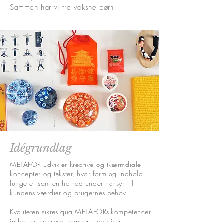
Sammen har vi tre voksne børn
Idégrundlag
METAFOR udvikler kreative og tværmdiale
koncepter og tekster, hvor form og indhold
fungerer som en helhed under hensyn til
kundens værdier og brugernes behov.
Kvaliteten sikres qua METAFORs kompetencer
inden for analyse, konceptudvikling,