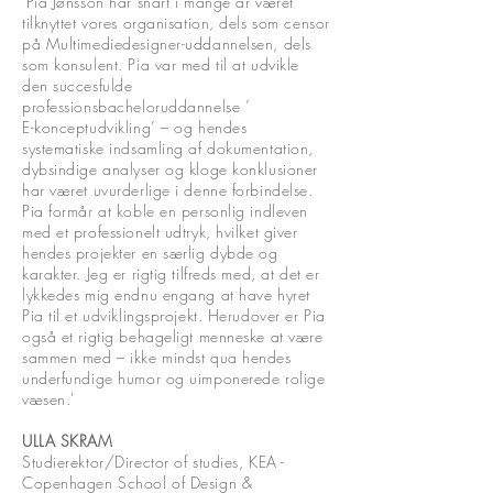
'Pia Jønsson har snart i mange år været
tilknyttet vores organisation, dels som censor
på Multimediedesigner-uddannelsen, dels
som konsulent. Pia var med til at udvikle
den succesfulde
professionsbacheloruddannelse ’
E-konceptudvikling’ – og hendes
systematiske indsamling af dokumentation,
dybsindige analyser og kloge konklusioner
har været uvurderlige i denne forbindelse.
Pia formår at koble en personlig indleven
med et professionelt udtryk, hvilket giver
hendes projekter en særlig dybde og
karakter. Jeg er rigtig tilfreds med, at det er
lykkedes mig endnu engang at have hyret
Pia til et udviklingsprojekt. Herudover er Pia
også et rigtig behageligt menneske at være
sammen med – ikke mindst qua hendes
underfundige humor og uimponerede rolige
væsen.'
ULLA SKRAM
Studierektor/Director of studies, KEA -
Copenhagen School of Design &