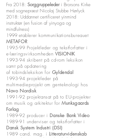
Fra 2018:
Sorggruppeleder
i Brorsons Kirke
med sognepræst Nicolaj Stubbe Hørlyck
2018: Uddannet certificeret yinmind
instruktør (en fusion af yinyoga og
mindfulness)
1999 e
tablerer kommunikationsbureauet
METAFOR
1995-99 Projektleder og tekstforfatter i
e-læringsvirksomheden
VISIONIK
1993-94 skribent på cd-rom leksikon
samt på opdatering
af tobindsleksikon for
Gyldendal
1993-94 projektleder på
multimedieprojekt om genteknologi hos
Novo Nordisk
1991-92 projektansat på to EU-projekter
om musik og arkitektur for
Munksgaards
Forlag
1989-92 producer i
Danske Bank Video
1989-91 underviser og tekstforfatter i
Dansk System Industri (DSI)
1989 cand. mag. i
Litteraturvidenskab