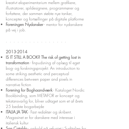
kreativt eksperimentarium mellem grafikere,
illustratorer, spildesignere, programmører og
forfattere, der sammen støbte nye tanker,
koncepter og fortællinger på digitale platforme
Foreningen Nydansker
- mentor for nydanskere
på vej i job.
. . . . . . . .
. . . . . . .
.
2013-2014
IS IT STILL A BOOK? The risk of getting lost in
transformation
- finpudsning af oplæg til eget
bog- og forskningsprojekt: An introduction to
some striking aesthetic and perceptual
differences between paper and pixels in
narrative fiction
Forening for Boghaandværk
- Kataloget Nordic
Bookbinding, som METAFOR er koncept- og
tekstansvarlig for, bliver udtaget som et af årets
25 bedste bogarbejde
ITALIA JA TAK
- Fast redaktør og skribent.
Magasinet er for danskere med interesse i
italiensk kultur
San Cataldo
- ophold på refugiet i Syditalien for