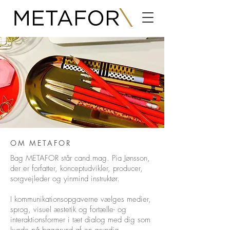
OM METAFOR
Bag METAFOR står cand.mag. Pia Jønsson,
der er forfatter, konceptudvikler, producer,
sorgvejleder og yinmind instruktør.
I kommunikationsopgaverne vælges medier,
sprog, visuel æstetik og fortælle- og
interaktionsformer i tæt dialog med dig som