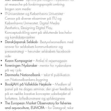
at researche på forskningsprojekt omkring
bogen som medie
IT-Universitetet og Københavns Universitet -
Censor på diverse eksaminer på ITU og
Københavns Universitet; Digital Media
Aesthetics, Designing Digital Play,
Konceptudvikling samt på afsluttende bachelor
og kandidatprojekter
Dansk-Japansk Selskab
- Bestyrelsesmedlem med
ansvar for selskabets kommunkations- og
pressestrategi – herunder selskabets facebook-
side
Kvann Kompagniet
– Artikel til rejsemagasin
Foreningen Nydansker
- mentor for nydanskere
på vej i job
Danmarks Nationalbank
– tekst til publikation
om Nationalbankens bygning
BookJAM på Vallekilde Højskole
– Medlem af
panel på tre dages seminar, der giver feedback
på en række kreative koncepter udarbejdet af
forfattere, billedkunstnere og spildesignere
The European Market Observatory for fisheries
and aquaculture, EUMOFA
– for Datagraf; tekst