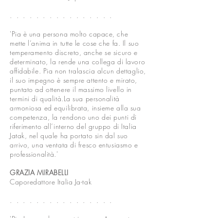
. . . . . . . .
. . . . . . .
.
'Pia è una persona molto capace, che
mette l’anima in tutte le cose che fa. Il suo
temperamento discreto, anche se sicuro e
determinato, la rende una collega di lavoro
affidabile. Pia non tralascia alcun dettaglio,
il suo impegno è sempre attento e mirato,
puntato ad ottenere il massimo livello in
termini di qualità.La sua personalità
armoniosa ed equilibrata, insieme alla sua
competenza, la rendono uno dei punti di
riferimento all’interno del gruppo di Italia
Jatak, nel quale ha portato sin dal suo
arrivo, una ventata di fresco entusiasmo e
professionalità.'
GRAZIA MIRABELLI
Caporedattore Italia Ja-tak
. . . . . . . .
. . . . . . .
.