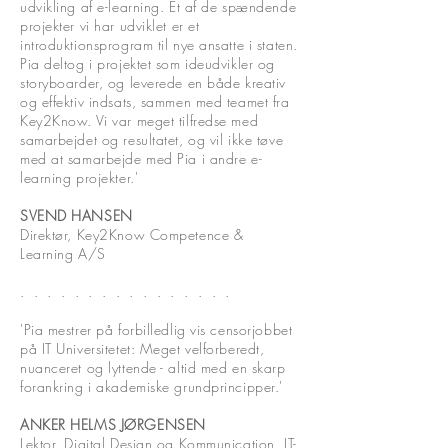
udvikling af e-learning. Et af de spændende
projekter vi har udviklet er et
introduktionsprogram til nye ansatte i staten.
Pia deltog i projektet som ideudvikler og
storyboarder, og leverede en både kreativ
og effektiv indsats, sammen med teamet fra
Key2Know. Vi var meget tilfredse med
samarbejdet og resultatet, og vil ikke tøve
med at samarbejde med Pia i andre e-
learning projekter.'
SVEND HANSEN
Direktør, Key2Know Competence &
Learning A/S
. . . . . . . .
. . . . . . .
.
'Pia mestrer på forbilledlig vis censorjobbet
på IT Universitetet: Meget velforberedt,
nuanceret og lyttende - altid med en skarp
forankring i akademiske grundprincipper.'
ANKER HELMS JØRGENSEN
Lektor, Digital Design og Kommunication, IT-