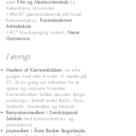
samt
Film og Medievidenskab
fra
Københavns Universitet
1986-87 gæstestuderende på Visuel
Kommunikation,
Kunstakademiet
Arkitektskole
1977 Musiksproglig student,
Nørre
Gymnasium.
I øvrigt
Medlem af Karriereklubben
, en erfa-
gruppe med seks kvinder. Vi mødes på
21. år en gang om måneden for at
sparre og inspirere hinanden.
Karriereklubben holder desuden årlige
workshops i blandt andet Berlin, Paris,
Stokholm, Amsterdam og Helsinki
Bestyrelsesmedlem i Dansk-Japansk
Selskab
med kommunikations- og
presseansvar
Jurym
edlem i Årets Bedste Bogarbejde
,