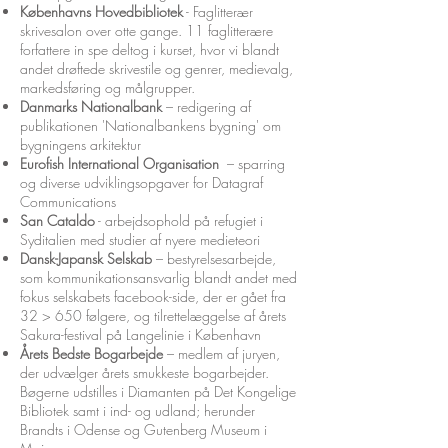
Københavns Hovedbibliotek
- Faglitterær
skrivesalon over otte gange. 11 faglitterære
forfattere in spe deltog i kurset, hvor vi blandt
andet drøftede skrivestile og genrer, medievalg,
markedsføring og målgrupper.
Danmarks Nationalbank
– redigering af
publikationen 'Nationalbankens bygning' om
bygningens arkitektur
Eurofish International Organisation
– sparring
og diverse udviklingsopgaver for Datagraf
Communications
San Cataldo
- arbejdsophold på refugiet i
Syditalien med studier af nyere medieteori
Dansk-Japansk Selskab
– bestyrelsesarbejde,
som kommunikationsansvarlig blandt andet med
fokus selskabets facebook-side, der er gået fra
32 > 650 følgere, og tilrettelæggelse af årets
Sakura-festival på Langelinie i København
Årets Bedste Bogarbejde
– medlem af juryen,
der udvælger årets smukkeste bogarbejder.
Bøgerne udstilles i Diamanten på Det Kongelige
Bibliotek samt i ind- og udland; herunder
Brandts i Odense og Gutenberg Museum i