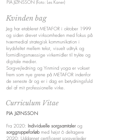
PIA JØNSSON (Foto: Les Kaner)
Kvinden bag
Jeg har etableret METAFOR i oktober 1999
og siden drevet virksomheden med fokus på
tværmedial strategisk kommunikation i
krydsfeltet mellem tekst, visuelt udtryk og
formidlingsmæssige virkemidler til trykte og
digitale medier.
Sorgvejledning og Yinmind yoga er vokset
frem som nye grene på METAFOR indenfor
de seneste år og er i dag en betydningsfuld
del af mit professionelle virke.
Curriculum Vitae
PIA JØNSSON
Fra 2020:
Individuelle sorgsamtaler
og
sorggruppeforløb
med højst 6 deltagere
2020: Uddannet certificeret sorgvejleder