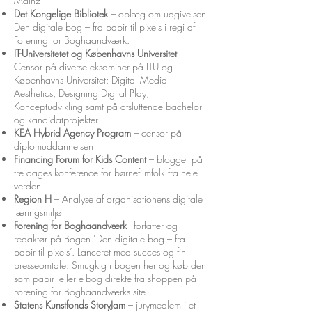
Mainz
Det Kongelige Bibliotek
– oplæg om udgivelsen
Den digitale bog – fra papir til pixels i regi af
Forening for Boghaandværk.
IT-Universitetet og Københavns Universitet
-
Censor på diverse eksaminer på ITU og
Københavns Universitet; Digital Media
Aesthetics, Designing Digital Play,
Konceptudvikling samt på afsluttende bachelor
og kandidatprojekter
KEA Hybrid Agency Program
– censor på
diplomuddannelsen
Financing Forum for Kids Content
– blogger på
tre dages konference for børnefilmfolk fra hele
verden
Region H
– Analyse af organisationens digitale
læringsmiljø
Forening for Boghaandværk
- forfatter og
redaktør på Bogen ’Den digitale bog – fra
papir til pixels’. Lanceret med succes og fin
presseomtale. Smugkig i bogen
her
og køb den
som papir- eller e-bog direkte fra
shoppen
på
Forening for Boghaandværks site
Statens Kunstfonds StoryJam
– jurymedlem i et