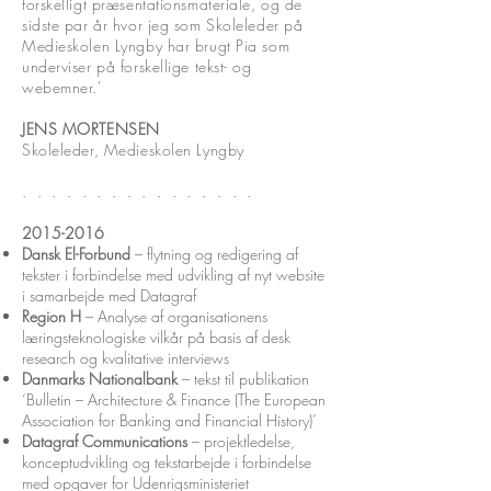
forskelligt præsentationsmateriale, og de
sidste par år hvor jeg som Skoleleder på
Medieskolen Lyngby har brugt Pia som
underviser på forskellige tekst- og
webemner.'
JENS MORTENSEN
Skoleleder, Medieskolen Lyngby
. . . . . . . .
. . . . . . .
.
2015-2016
Dansk El-Forbund
– flytning og redigering af
tekster i forbindelse med udvikling af nyt website
i samarbejde med Datagraf
Region H
– Analyse af organisationens
læringsteknologiske vilkår på basis af desk
research og kvalitative interviews
Danmarks Nationalbank
– tekst til publikation
‘Bulletin – Architecture & Finance (The European
Association for Banking and Financial History)’
Datagraf Communications
– projektledelse,
konceptudvikling og tekstarbejde i forbindelse
med opgaver for Udenrigsministeriet