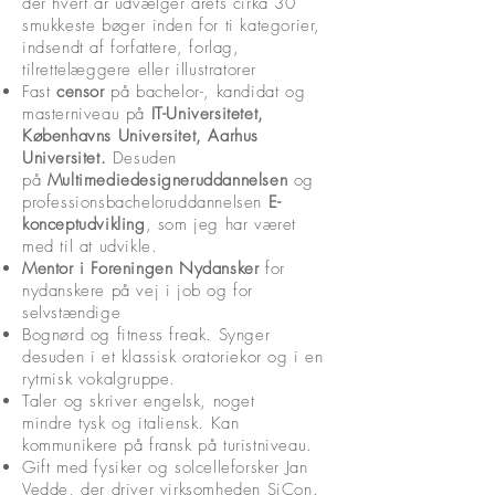
der hvert år udvælger årets cirka 30
smukkeste bøger inden for ti kategorier,
indsendt af forfattere, forlag,
tilrettelæggere eller illustratorer
Fast
censor
på bachelor-, kandidat og
masterniveau på
IT-Universitetet,
Københavns Universitet, Aarhus
Universitet.
Desuden
på
Multimediedesigneruddannelsen
og
professionsbacheloruddannelsen
E-
konceptudvikling
, som jeg har været
med til at udvikle.
Mentor i Foreningen Nydansker
for
nydanskere på vej i job og for
selvstændige
Bognørd og fitness freak. Synger
desuden i et klassisk oratoriekor og i en
rytmisk vokalgruppe.
Taler og skriver engelsk, noget
mindre tysk og italiensk. Kan
kommunikere på fransk på turistniveau.
Gift med fysiker og solcelleforsker Jan
Vedde, der driver virksomheden SiCon.