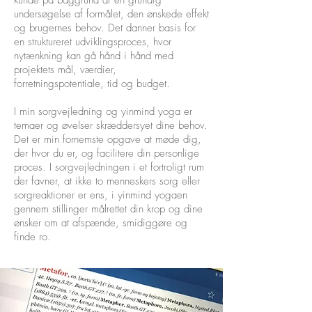
kunde på baggrund af en grundig
undersøgelse af formålet, den ønskede effekt
og brugernes behov. Det danner basis for
en struktureret udviklingsproces, hvor
nytænkning kan gå hånd i hånd med
projektets mål, værdier,
forretningspotentiale, tid og budget.
I min sorgvejledning og yinmind yoga er
temaer og øvelser skræddersyet dine behov.
Det er min fornemste opgave at møde dig,
der hvor du er, og facilitere din personlige
proces. I sorgvejledningen i et fortroligt rum
der favner, at ikke to menneskers sorg eller
sorgreaktioner er ens, i yinmind yogaen
gennem stillinger målrettet din krop og dine
ønsker om at afspænde, smidiggøre og
finde ro.