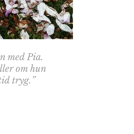
en med Pia.
eller om hun
tid tryg.
”