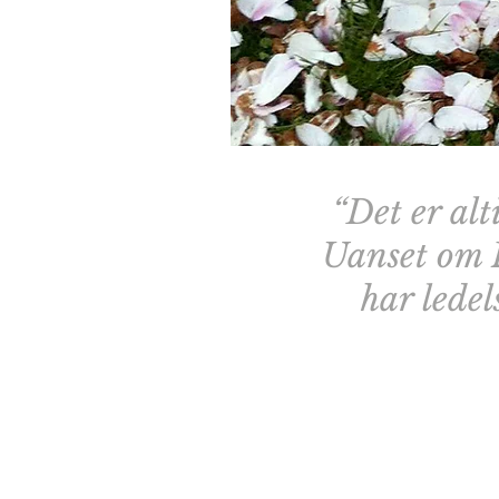
“
Det er al
Uanset om P
har ledel