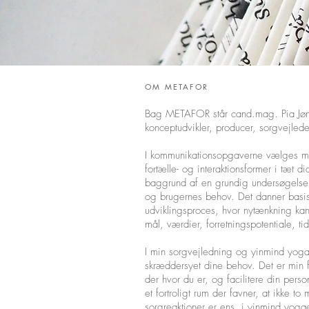
OM METAFOR
Bag METAFOR står cand.mag. Pia Jønss
konceptudvikler, producer, sorgvejlede
I kommunikationsopgaverne vælges med
fortælle- og interaktionsformer i tæt
baggrund af en grundig undersøgelse 
og brugernes behov. Det danner basis f
udviklingsproces, hvor nytænkning ka
mål, værdier, forretningspotentiale, t
I min sorgvejledning og yinmind yoga
skræddersyet dine behov. Det er min
der hvor du er, og facilitere din pers
et fortroligt rum der favner, at ikke to
sorgreaktioner er ens, i yinmind yogae