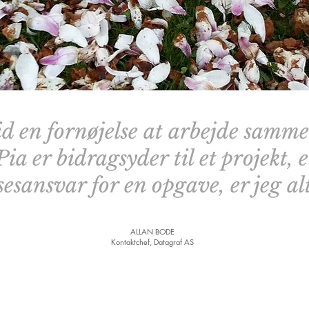
tid en fornøjelse at arbejde samm
ia er bidragsyder til et projekt, 
sesansvar for en opgave, er jeg al
ALLAN BODE
Kontaktchef, Datagraf AS