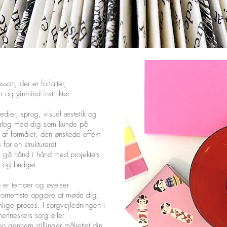
on, der er forfatter,
r og yinmind instruktør.
ier, sprog, visuel æstetik og
 dialog med dig som kunde på
af formålet, den ønskede effekt
or en struktureret
n gå hånd i hånd med projektets
id og budget.
 er temaer og øvelser
 fornemste opgave at møde dig,
onlige proces. I sorgvejledningen i
 menneskers sorg eller
n gennem stillinger målrettet din